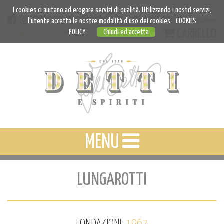
I cookies ci aiutano ad erogare servizi di qualità. Utilizzando i nostri servizi,
Accedi
Registrazione
l'utente accetta le nostre modalità d'uso dei cookies.
COOKIES
CARRELLO
info@dettiespiriti.com
POLICY
Chiudi ed accetta
MENU
LUNGAROTTI
FONDAZIONE
1962