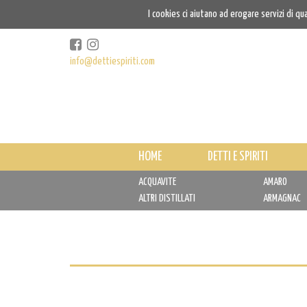
I cookies ci aiutano ad erogare servizi di qu
info@dettiespiriti.com
HOME
DETTI E SPIRITI
ACQUAVITE
AMARO
ALTRI DISTILLATI
ARMAGNAC