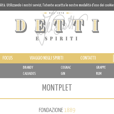
alità. Utilizzando i nostri servizi, l'utente accetta le nostre modalità d'uso dei cookie
FOCUS
VIAGGIO NEGLI SPIRITI
CONTATTI
BRANDY
COGNAC
GRAPPE
CALVADOS
GIN
RUM
MONTPLET
FONDAZIONE
1889