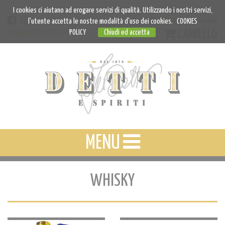
I cookies ci aiutano ad erogare servizi di qualità. Utilizzando i nostri servizi,
Accedi
Registrazione
l'utente accetta le nostre modalità d'uso dei cookies.
COOKIES
CARRELLO
info@dettiespiriti.com
POLICY
Chiudi ed accetta
MENU
WHISKY