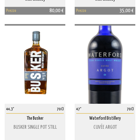
80,00 €
35,00 €
Prezzo
Prezzo
44,3°
70 Cl
47°
70 Cl
The Busker
Waterford Distillery
BUSKER SINGLE POT STILL
CUVÉE ARGOT