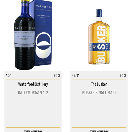
50°
70 Cl
44,3°
70 Cl
Waterford Distillery
The Busker
BALLYMORGAN 1.2
BUSKER SINGLE MALT
Irish Whiskey
Irish Whiskey