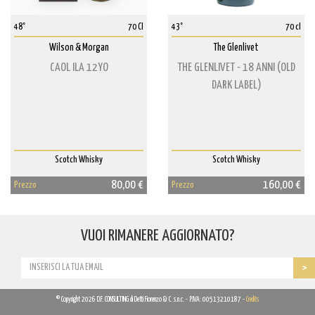
48°
70 Cl
43°
70 cl
Wilson & Morgan
The Glenlivet
CAOL ILA 12YO
THE GLENLIVET - 18 ANNI (OLD
DARK LABEL)
Scotch Whisky
Scotch Whisky
80,00 €
160,00 €
Prezzo
Prezzo
VUOI RIMANERE AGGIORNATO?
© Copyright 2026 D.F. CONSULTING di Detti Fiorenzo & C. s.n.c. - P.IVA: 00513210187 -
Credits