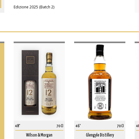
Edizione 2025 (Batch 2)
48°
70 Cl
46°
70 Cl
4
Wilson & Morgan
Glengyle Distillery