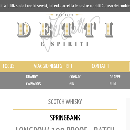
alità. Utilizzando i nostri servizi, l'utente accetta le nostre modalità d'uso dei cookie
FOCUS
VIAGGIO NEGLI SPIRITI
CONTATTI
BRANDY
COGNAC
GRAPPE
CALVADOS
GIN
RUM
SCOTCH WHISKY
SPRINGBANK