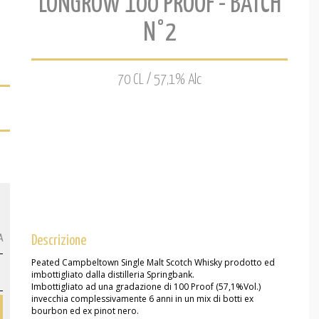
LONGROW 100 PROOF - BATCH
N°2
70 CL / 57,1% Alc
A
Descrizione
Peated Campbeltown Single Malt Scotch Whisky prodotto ed
imbottigliato dalla distilleria Springbank.
Imbottigliato ad una gradazione di 100 Proof (57,1%Vol.)
invecchia complessivamente 6 anni in un mix di botti ex
bourbon ed ex pinot nero.