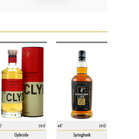
6°
70 Cl
46°
70 Cl
Clydeside
Springbank