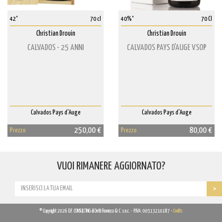
42°
70 cl
40%°
70 Cl
Christian Drouin
Christian Drouin
CALVADOS - 25 ANNI
CALVADOS PAYS D'AUGE VSOP
Calvados Pays d'Auge
Calvados Pays d'Auge
250,00 €
80,00 €
Prezzo
Prezzo
VUOI RIMANERE AGGIORNATO?
© Copyright 2026 D.F. CONSULTING di Detti Fiorenzo & C. s.n.c. - P.IVA: 00513210187 -
Credits