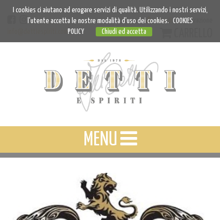
I cookies ci aiutano ad erogare servizi di qualità. Utilizzando i nostri servizi,
Accedi
Registrazione
l'utente accetta le nostre modalità d'uso dei cookies.
COOKIES
CARRELLO
info@dettiespiriti.com
POLICY
Chiudi ed accetta
MENU