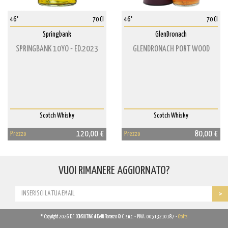
46°
70 Cl
46°
70 Cl
Springbank
GlenDronach
SPRINGBANK 10YO - ED.2023
GLENDRONACH PORT WOOD
Scotch Whisky
Scotch Whisky
120,00 €
80,00 €
Prezzo
Prezzo
VUOI RIMANERE AGGIORNATO?
© Copyright 2026 D.F. CONSULTING di Detti Fiorenzo & C. s.n.c. - P.IVA: 00513210187 -
Credits