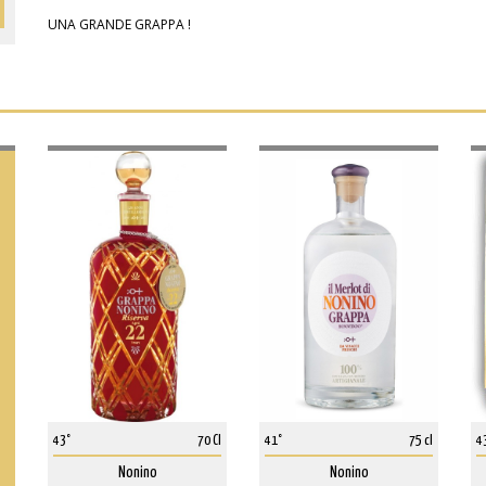
UNA GRANDE GRAPPA !
43°
70 Cl
41°
75 cl
4
Nonino
Nonino