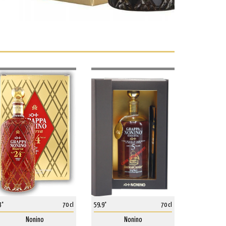
3°
70 cl
59,9°
70 cl
Nonino
Nonino