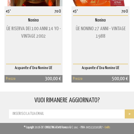
45°
70 Cl
45°
70 Cl
Nonino
Nonino
ÙE RISERVA DEI 100 ANNI 14 YO -
ÙE NONINO 27 ANNI - VINTAGE
VINTAGE 2002
1988
Acquavite d'Uva Nonino UE
Acquavite d'Uva Nonino UE
300,00 €
500,00 €
Prezzo
Prezzo
VUOI RIMANERE AGGIORNATO?
© Copyright 2026 D.F. CONSULTING di Detti Fiorenzo & C. s.n.c. - P.IVA: 00513210187 -
Credits