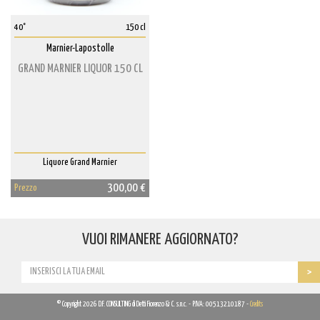
40°
150 cl
Marnier-Lapostolle
GRAND MARNIER LIQUOR 150 CL
Liquore Grand Marnier
300,00 €
Prezzo
VUOI RIMANERE AGGIORNATO?
© Copyright 2026 D.F. CONSULTING di Detti Fiorenzo & C. s.n.c. - P.IVA: 00513210187 -
Credits