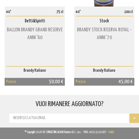
40°
75 cl
40°
100 cl
Detti&Spiriti
Stock
BALLON BRANDY GRAND RESERVE
BRANDY STOCK RISERVA ROYAL -
ANNI '60
ANNI '70
Brandy Italiano
Brandy Italiano
50,00 €
45,00 €
Prezzo
Prezzo
VUOI RIMANERE AGGIORNATO?
© Copyright 2026 D.F. CONSULTING di Detti Fiorenzo & C. s.n.c. - P.IVA: 00513210187 -
Credits