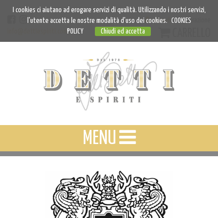
I cookies ci aiutano ad erogare servizi di qualità. Utilizzando i nostri servizi,
Accedi
Registrazione
l'utente accetta le nostre modalità d'uso dei cookies.
COOKIES
CARRELLO
info@dettiespiriti.com
POLICY
Chiudi ed accetta
MENU