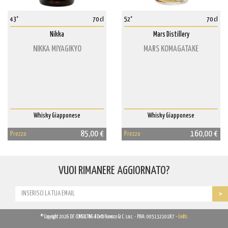
43°
70 cl
52°
70 cl
Nikka
Mars Distillery
NIKKA MIYAGIKYO
MARS KOMAGATAKE
Whisky Giapponese
Whisky Giapponese
85,00 €
160,00 €
Prezzo
Prezzo
VUOI RIMANERE AGGIORNATO?
© Copyright 2026 D.F. CONSULTING di Detti Fiorenzo & C. s.n.c. - P.IVA: 00513210187 -
Credits