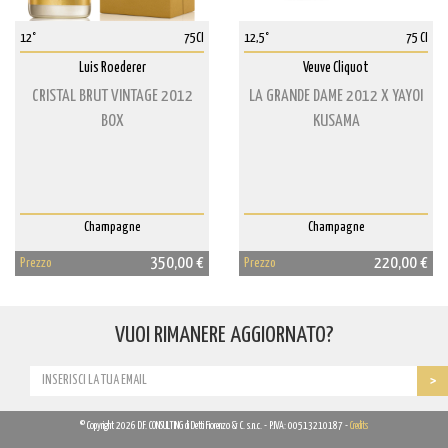
12°
75Cl
12,5°
75 Cl
Luis Roederer
Veuve Cliquot
CRISTAL BRUT VINTAGE 2012
LA GRANDE DAME 2012 X YAYOI
BOX
KUSAMA
Champagne
Champagne
350,00 €
220,00 €
Prezzo
Prezzo
VUOI RIMANERE AGGIORNATO?
© Copyright 2026 D.F. CONSULTING di Detti Fiorenzo & C. s.n.c. - P.IVA: 00513210187 -
Credits