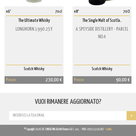
46°
70 cl
48°
70 Cl
The Ultimate Whisky
The Single Malt of Scotla..
LONGMORN 1990 25Y
A SPEYSIDE DISTILLERY - PARCEL
NO.4
Scotch Whisky
Scotch Whisky
230,00 €
90,00 €
Prezzo
Prezzo
VUOI RIMANERE AGGIORNATO?
© Copyright 2026 D.F. CONSULTING di Detti Fiorenzo & C. s.n.c. - P.IVA: 00513210187 -
Credits