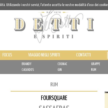
alità. Utilizzando i nostri servizi, l'utente accetta le nostre modalità d'uso dei cookie
FOCUS
VIAGGIO NEGLI SPIRITI
CONTATTI
BRANDY
COGNAC
GRAPPE
CALVADOS
GIN
RUM
RUM
FOURSQUARE