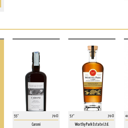
55°
70 Cl
57°
70 Cl
4
Caroni
Worthy Park Estate Ltd.