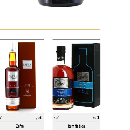
0°
70 Cl
40°
70 Cl
Zafra
Rum Nation