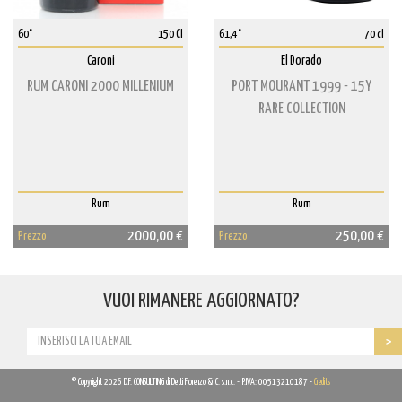
60°
150 Cl
61,4°
70 cl
Caroni
El Dorado
RUM CARONI 2000 MILLENIUM
PORT MOURANT 1999 - 15Y
RARE COLLECTION
Rum
Rum
2000,00 €
250,00 €
Prezzo
Prezzo
VUOI RIMANERE AGGIORNATO?
© Copyright 2026 D.F. CONSULTING di Detti Fiorenzo & C. s.n.c. - P.IVA: 00513210187 -
Credits