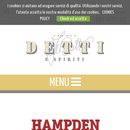
I cookies ci aiutano ad erogare servizi di qualità. Utilizzando i nostri servizi,
Accedi
Registrazione
l'utente accetta le nostre modalità d'uso dei cookies.
COOKIES
CARRELLO
info@dettiespiriti.com
POLICY
Chiudi ed accetta
MENU