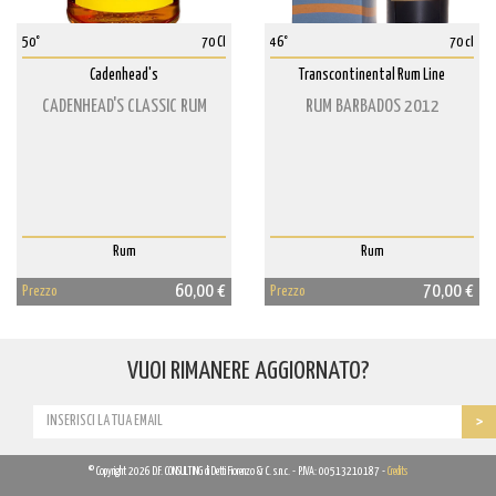
50°
70 Cl
46°
70 cl
Cadenhead's
Transcontinental Rum Line
CADENHEAD'S CLASSIC RUM
RUM BARBADOS 2012
Rum
Rum
60,00 €
70,00 €
Prezzo
Prezzo
VUOI RIMANERE AGGIORNATO?
© Copyright 2026 D.F. CONSULTING di Detti Fiorenzo & C. s.n.c. - P.IVA: 00513210187 -
Credits