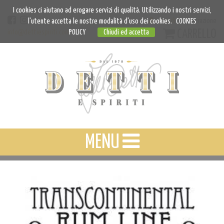
I cookies ci aiutano ad erogare servizi di qualità. Utilizzando i nostri servizi,
Accedi
Registrazione
l'utente accetta le nostre modalità d'uso dei cookies.
COOKIES
CARRELLO
info@dettiespiriti.com
POLICY
Chiudi ed accetta
MENU