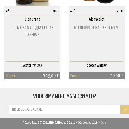
46°
70 cl
43°
70 cl
Glen Grant
Glenfiddich
GLEN GRANT 1992 CELLAR
GLENFIDDICH IPA EXPERIMENT
RESERVE
Scotch Whisky
Scotch Whisky
149,00 €
70,00 €
Prezzo
Prezzo
VUOI RIMANERE AGGIORNATO?
© Copyright 2026 D.F. CONSULTING di Detti Fiorenzo & C. s.n.c. - P.IVA: 00513210187 -
Credits