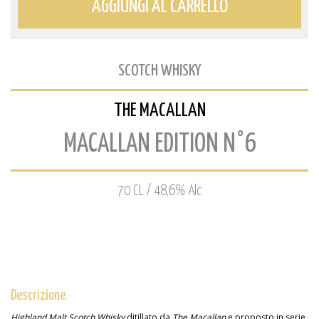
AGGIUNGI AL CARRELLO
SCOTCH WHISKY
THE MACALLAN
MACALLAN EDITION N°6
70 CL / 48,6% Alc
Descrizione
Highland Malt Scotch Whisky
ditillato da
The Macallan
e proposto in serie