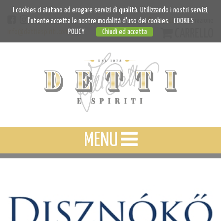
I cookies ci aiutano ad erogare servizi di qualità. Utilizzando i nostri servizi,
Accedi
Registrazione
l'utente accetta le nostre modalità d'uso dei cookies.
COOKIES
CARRELLO
info@dettiespiriti.com
POLICY
Chiudi ed accetta
MENU