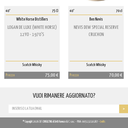
40°
75 Cl
40°
70 cl
White Horse Distillers
Ben Nevis
LOGAN DE LUXE (WHITE HORSE)
NEVIS DEW SPECIAL RESERVE
12YO - 1970'S
CRUCHON
Scotch Whisky
Scotch Whisky
75,00 €
70,00 €
Prezzo
Prezzo
VUOI RIMANERE AGGIORNATO?
© Copyright 2026 D.F. CONSULTING di Detti Fiorenzo & C. s.n.c. - P.IVA: 00513210187 -
Credits