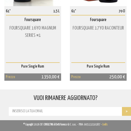
61°
1,5 L
61°
70 Cl
Foursquare
Foursquare
FOURSQUARE 16YO MAGNUM
FOURSQUARE 17YO RACONTEUR
SERIES #1
Pure Single Rum
Pure Single Rum
1350,00 €
250,00 €
Prezzo
Prezzo
VUOI RIMANERE AGGIORNATO?
© Copyright 2026 D.F. CONSULTING di Detti Fiorenzo & C. s.n.c. - P.IVA: 00513210187 -
Credits