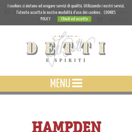
I cookies ci aiutano ad erogare servizi di qualità. Utilizzando i nostri servizi,
Accedi
Registrazione
l'utente accetta le nostre modalità d'uso dei cookies.
COOKIES
CARRELLO
info@dettiespiriti.com
POLICY
Chiudi ed accetta
MENU