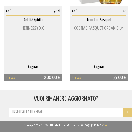
40°
70 cl
40°
70
Detti&Spiriti
Jean-Luc Pasquet
HENNESSY X.O
COGNAC PASQUET ORGANIC 04
Cognac
Cognac
200,00 €
55,00 €
Prezzo
Prezzo
VUOI RIMANERE AGGIORNATO?
© Copyright 2026 D.F. CONSULTING di Detti Fiorenzo & C. s.n.c. - P.IVA: 00513210187 -
Credits