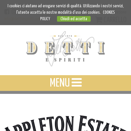
I cookies ci aiutano ad erogare servizi di qualità. Utilizzando i nostri servizi,
Accedi
Registrazione
l'utente accetta le nostre modalità d'uso dei cookies.
COOKIES
CARRELLO
info@dettiespiriti.com
POLICY
Chiudi ed accetta
MENU