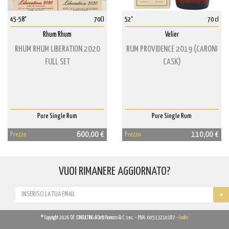
45-58°
70Cl
52°
70 cl
Rhum Rhum
Velier
RHUM RHUM LIBERATION 2020
RUM PROVIDENCE 2019 (CARONI
FULL SET
CASK)
Pure Single Rum
Pure Single Rum
600,00 €
110,00 €
Prezzo
Prezzo
VUOI RIMANERE AGGIORNATO?
© Copyright 2026 D.F. CONSULTING di Detti Fiorenzo & C. s.n.c. - P.IVA: 00513210187 -
Credits