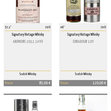
57,1°
70 Cl
46°
70 Cl
Signatory Vintage Whisky
Signatory Vintage Whisky
ARDMORE 2011 14YO
EDRADOUR 10Y
Scotch Whisky
Scotch Whisky
85,00 €
120,00 €
Prezzo
Prezzo