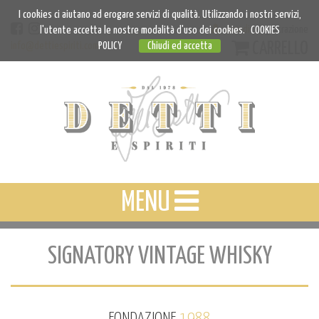
I cookies ci aiutano ad erogare servizi di qualità. Utilizzando i nostri servizi,
Accedi
Registrazione
l'utente accetta le nostre modalità d'uso dei cookies.
COOKIES
CARRELLO
info@dettiespiriti.com
POLICY
Chiudi ed accetta
MENU
SIGNATORY VINTAGE WHISKY
FONDAZIONE
1988