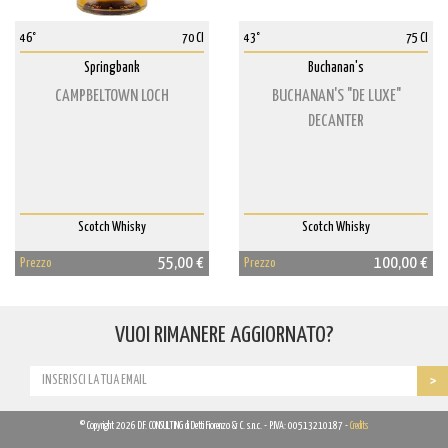
46°
70 Cl
43°
75 Cl
Springbank
Buchanan's
CAMPBELTOWN LOCH
BUCHANAN'S "DE LUXE"
DECANTER
Scotch Whisky
Scotch Whisky
55,00 €
100,00 €
Prezzo
Prezzo
VUOI RIMANERE AGGIORNATO?
© Copyright 2026 D.F. CONSULTING di Detti Fiorenzo & C. s.n.c. - P.IVA: 00513210187 -
Credits