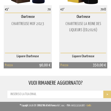
45°
70
43°
70 Cl
Chartreuse
Chartreuse
CHARTREUSE MOF 2023
CHARTREUSE LA REINE DES
LIQUEURS (ED.2026)
Liquore Chartreuse
Liquore Chartreuse
90,00 €
350,00 €
Prezzo
Prezzo
VUOI RIMANERE AGGIORNATO?
© Copyright 2026 D.F. CONSULTING di Detti Fiorenzo & C. s.n.c. - P.IVA: 00513210187 -
Credits