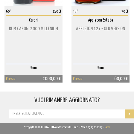
60°
150 Cl
43°
70 Cl
Caroni
Appleton Estate
RUM CARONI 2000 MILLENIUM
APPLETON 12Y - OLD VERSION
Rum
Rum
2000,00 €
60,00 €
Prezzo
Prezzo
VUOI RIMANERE AGGIORNATO?
© Copyright 2026 D.F. CONSULTING di Detti Fiorenzo & C. s.n.c. - P.IVA: 00513210187 -
Credits