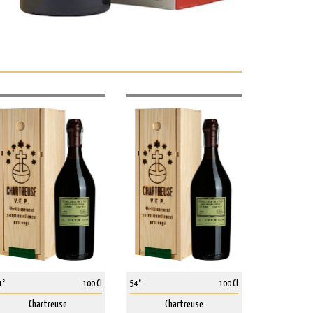
4°
100 Cl
54°
100 Cl
Chartreuse
Chartreuse