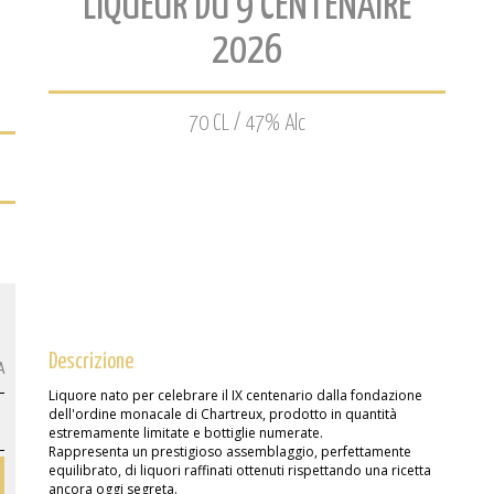
LIQUEUR DU 9 CENTENAIRE
2026
70 CL / 47% Alc
Descrizione
A
Liquore nato per celebrare il IX centenario dalla fondazione
dell'ordine monacale di Chartreux, prodotto in quantità
estremamente limitate e bottiglie numerate.
Rappresenta un prestigioso assemblaggio, perfettamente
equilibrato, di liquori raffinati ottenuti rispettando una ricetta
ancora oggi segreta.