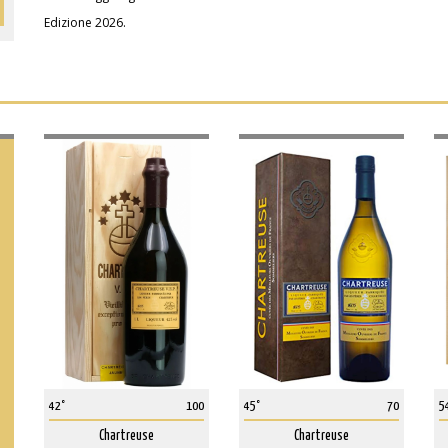
Edizione 2026.
42°
100
45°
70
5
Chartreuse
Chartreuse