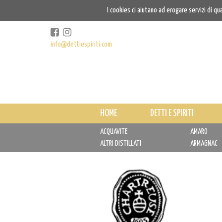
I cookies ci aiutano ad erogare servizi di qu
info@dettiespiriti.com
HOME
DETTI E SPIRITI
ACQUAVITE
AMARO
ALTRI DISTILLATI
ARMAGNAC